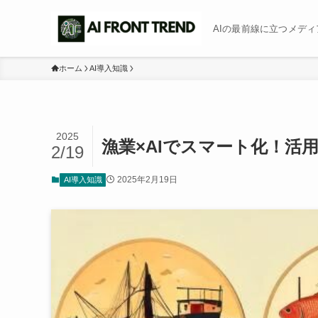
AIの最前線に立つメディア b
ホーム
AI導入知識
2025
漁業×AIでスマート化！活
2/19
2025年2月19日
AI導入知識