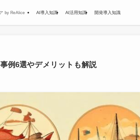
AI導入知識
AI活用知識
開発導入知識
y ReAlice
用事例6選やデメリットも解説