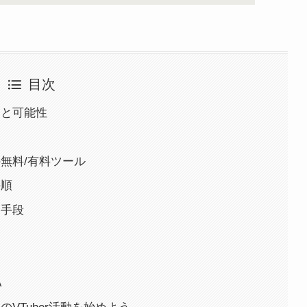
目次
魅力と可能性
めの無料/有料ツール
手順
な手段
A