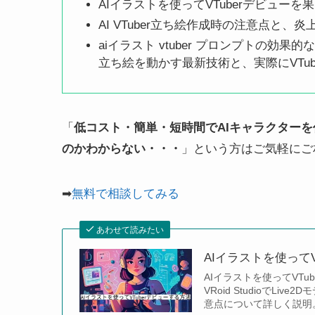
AIイラストを使ってVTuberデビュー
AI VTuber立ち絵作成時の注意点と
aiイラスト vtuber プロンプトの効
立ち絵を動かす最新技術と、実際にVTu
「
低コスト・簡単・短時間でAIキャラクターを作
のかわからない・・・
」という方はご気軽にご
➡
無料で相談してみる
あわせて読みたい
AIイラストを使ってV
AIイラストを使ってVTub
VRoid StudioでL
意点について詳しく説明。