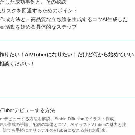
を果たした成功事例と、その秘訣
、炎上リスクを回避するためのポイント
果的な作成方法と、高品質な立ち絵を生成するコツAI生成した
ber活動を始める具体的なステップ
りたい！AIVTuberになりたい！だけど何から始めていい
相談ください！
Tuberデビューする方法
erデビューする方法を解説。Stable Diffusionでイラスト作成、
ive2Dモデル作成の手順、配信の準備とコツ、AIイラストVTuberの魅力と注
誰でも手軽にオリジナルのVTuberになれる時代の到来。