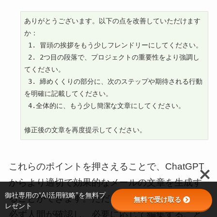
ありがとうございます。以下の点を改善していただけます
か：

 1. 冒頭の挨拶をもう少しフレンドリーにしてください。

 2. 2つ目の段落で、プロジェクトの重要性をより強調し
てください。

 3. 締めくくりの部分に、次のステップや期待される行動
を明確に記載してください。

 4.全体的に、もう少し簡潔な文章にしてください。

修正後の文章を再度提示してください。
これらのポイントを押さえることで、ChatGPT
からより適切で効果的なメールの文章を生成す
御社専用の“AI活用戦略”を無料プ
ることができます。ただし、生成された文章は
無料で受け取る
レゼント
必ず人間が確認し、必要に応じて編集すること