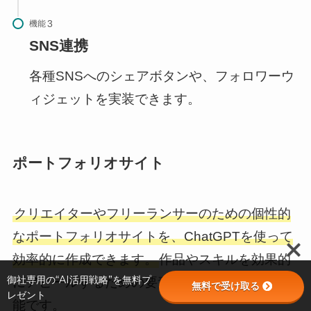
機能
SNS連携
各種SNSへのシェアボタンや、フォロワーウ
ィジェットを実装できます。
ポートフォリオサイト
クリエイターやフリーランサーのための個性的
なポートフォリオサイトを、ChatGPTを使って
効率的に作成できます。
作品やスキルを効果的
御社専用の“AI活用戦略”を無料プ
にアピールするための要素を組み込むことが可
無料で受け取る
レゼント
能です。