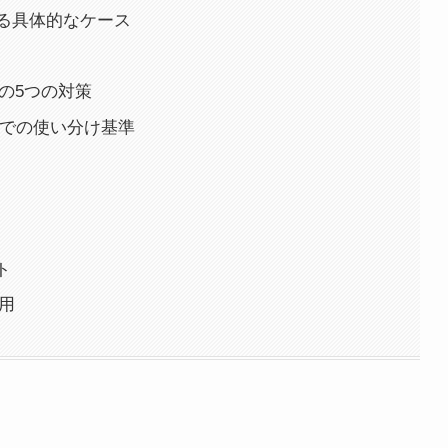
る具体的なケース
めの5つの対策
利用での使い分け基準
ト
活用