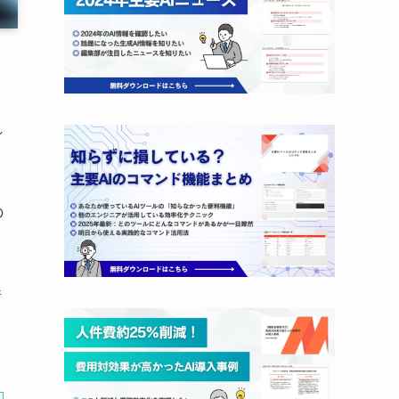
れ
の
情