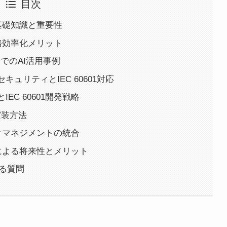
目次
用の基礎知識と重要性
の業務効率化メリット
開発でのAI活用事例
ュリティとIEC 60601対応
EC 60601開発戦略
発実装方法
リスクマネジメントの統合
活用による将来性とメリット
ある質問