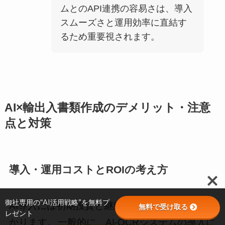
ムとのAPI連携の容易さは、導入
スムーズさと運用効率に直結す
るため重要視されます。
AI×輸出入書類作成のデメリット・注意
点と対策
導入・運用コストとROIの考え方
御社専用の“AI活用戦略”を無料プ
AI導入には初期投資と継続的な運用コストがか
無料で受け取る
レゼント
かります。
一般的に、AI-OCRシステムの導入に