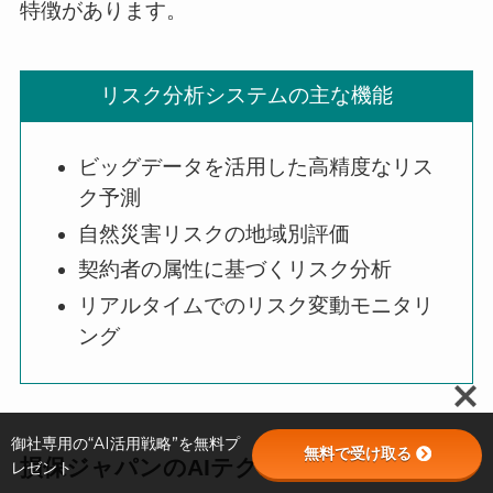
特徴があります。
リスク分析システムの主な機能
ビッグデータを活用した高精度なリス
ク予測
自然災害リスクの地域別評価
契約者の属性に基づくリスク分析
リアルタイムでのリスク変動モニタリ
ング
御社専用の“AI活用戦略”を無料プ
無料で受け取る
損保ジャパンのAIテクノロジー
レゼント