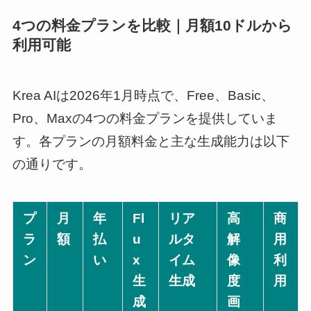
4つの料金プランを比較｜月額10ドルから
利用可能
Krea AIは2026年1月時点で、Free、Basic、
Pro、Maxの4つの料金プランを提供していま
す。各プランの月額料金と主な生成能力は以下
の通りです。
プ
月
年
Fl
リア
高
商
ラ
額
払
u
ルタ
解
用
ン
い
x
イム
像
利
生
生成
度
用
成
画