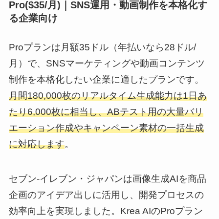
Pro($35/月)｜SNS運用・動画制作を本格化す
る企業向け
Proプランは月額35ドル（年払いなら28ドル/
月）で、SNSマーケティングや動画コンテンツ
制作を本格化したい企業に適したプランです。
月間180,000枚のリアルタイム生成能力は1日あ
たり6,000枚に相当し、ABテスト用の大量バリ
エーション作成やキャンペーン素材の一括生成
に対応します
。
セブン-イレブン・ジャパンは画像生成AIを商品
企画のアイデア出しに活用し、開発プロセスの
効率向上を実現しました。Krea AIのProプラン