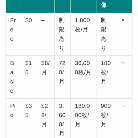
像
Fr
$0
–
制
1,800
制
×
e
限
枚/月
限
e
あ
あ
り
り
B
$1
$8/
72
36,00
180
○
a
0
月
0/
0枚/月
枚/
si
月
月
c
Pr
$3
$2
3,
180,0
900
○
o
5
8/
60
00枚/
枚/
月
0/
月
月
月