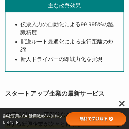
主な改善効果
伝票入力の自動化による99.995%の認
識精度
配送ルート最適化による走行距離の短
縮
新人ドライバーの即戦力化を実現
スタートアップ企業の最新サービス
物流業界では、革新的なAIソリューションを提
御社専用の“AI活用戦略”を無料プ
無料で受け取る
レゼント
供する新興企業が次々と台頭し、業界の変革を